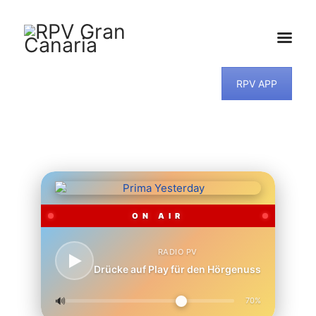
RPV APP
HOME
NEWS
PROGRAMM
TEAM
MUSIKWUNSCH
KONTAKT
ON AIR
RADIO PV
Drücke auf Play für den Hörgenuss
🔊
70%