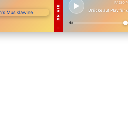
RADIO 
ON AIR
Drücke auf Play für
🔊