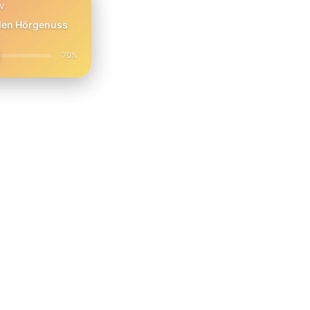
PV
 den Hörgenuss
70%