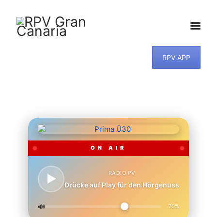
HOME
RPV APP
NEWS
PROGRAMM
TEAM
MUSIKWUNSCH
KONTAKT
ON AIR
RADIO PV
Drücke auf Play für den Hörgenuss
🔊
70%