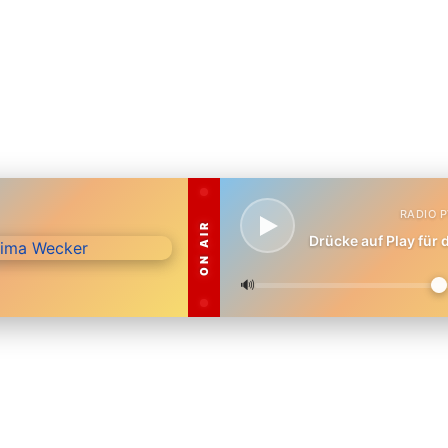
RADIO 
ON AIR
Drücke auf Play für
🔊