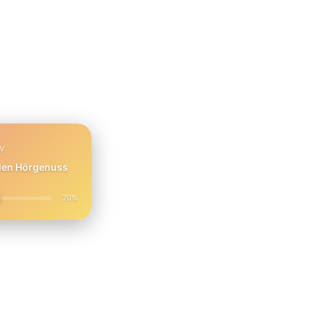
PV
 den Hörgenuss
70%