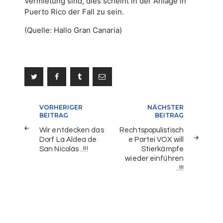
Vermietung sind, dies scheint in der Anlage in
Puerto Rico der Fall zu sein.
(Quelle: Hallo Gran Canaria)
Beitragsnavigation
VORHERIGER
NÄCHSTER
BEITRAG
BEITRAG
Wir entdecken das
Rechtspopulistisch
Dorf La Aldea de
e Partei VOX will
San Nicolás ..!!!
Stierkämpfe
wieder einführen
..!!!