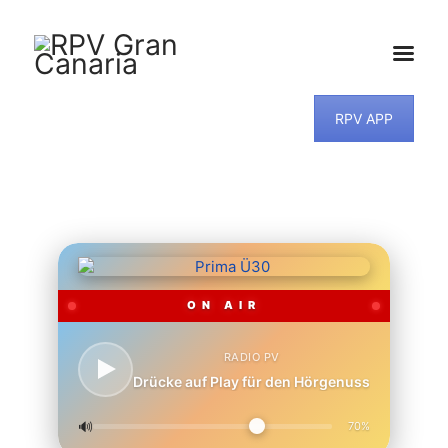
RPV APP
HOME
NEWS
PROGRAMM
TEAM
MUSIKWUNSCH
KONTAKT
ON AIR
RADIO PV
Drücke auf Play für den Hörgenuss
🔊
70%