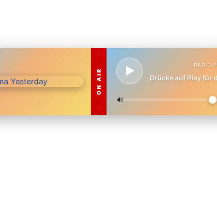
RADIO 
ON AIR
Drücke auf Play für
🔊