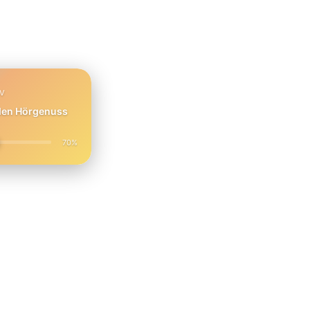
PV
 den Hörgenuss
70%