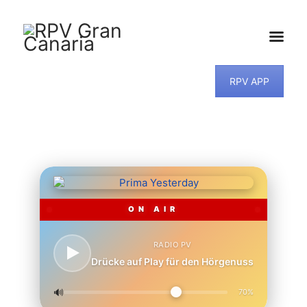
RPV APP
HOME
NEWS
PROGRAMM
TEAM
MUSIKWUNSCH
KONTAKT
ON AIR
RADIO PV
Drücke auf Play für den Hörgenuss
🔊
70%