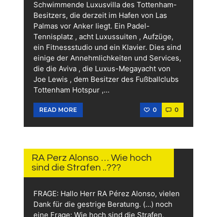
Schwimmende Luxusvilla des Tottenham-
Besitzers, die derzeit im Hafen von Las
Palmas vor Anker liegt. Ein Padel-
Tennisplatz , acht Luxussuiten , Aufzüge,
ein Fitnessstudio und ein Klavier. Dies sind
einige der Annehmlichkeiten und Services,
die die Aviva , die Luxus-Megayacht von
Joe Lewis , dem Besitzer des Fußballclubs
Tottenham Hotspur ,…
0
0
READ MORE
1.
FEBRUAR
2026
RA Perz Alonso … Wie hoch
sind die Strafen ..???
FRAGE: Hallo Herr RA Pérez Alonso, vielen
Dank für die gestrige Beratung. (…) noch
eine Frage: Wie hoch sind die Strafen,