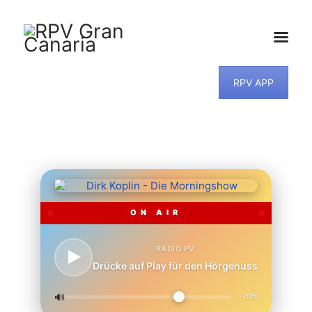
RPV APP
HOME
NEWS
PROGRAMM
TEAM
MUSIKWUNSCH
KONTAKT
ON AIR
RADIO PV
Drücke auf Play für den Hörgenuss
🔊
70%