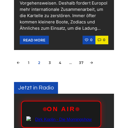
Vorgehensweisen. Deshalb fordert Europol
mehr internationale Zusammenarbeit, um
die Kartelle zu zerstören. Immer öfter
kommen kleinere Boote, Zodiacs und
Ähnliches zum Einsatz, um die Ladung…
0
0
READ MORE
Seitennummerierung
PAGE
1
PAGE
2
PAGE
3
PAGE
4
…
<
PAGE
37
der
Beiträge
Jetzt in Radio