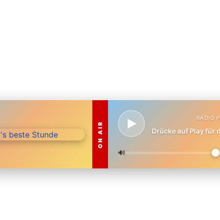
RADIO 
ON AIR
Drücke auf Play für
🔊