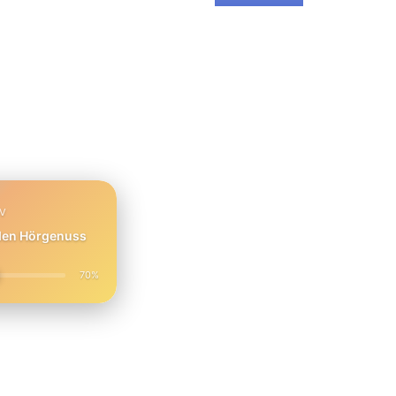
PV
 den Hörgenuss
70%