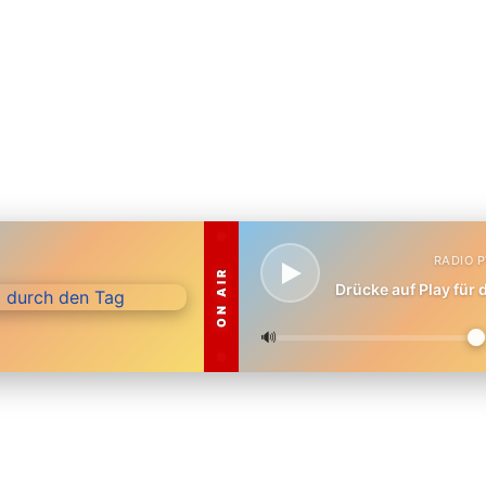
RADIO 
ON AIR
Drücke auf Play für
🔊