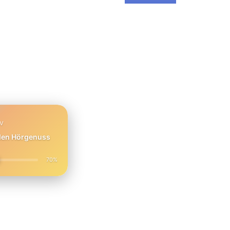
PV
 den Hörgenuss
70%