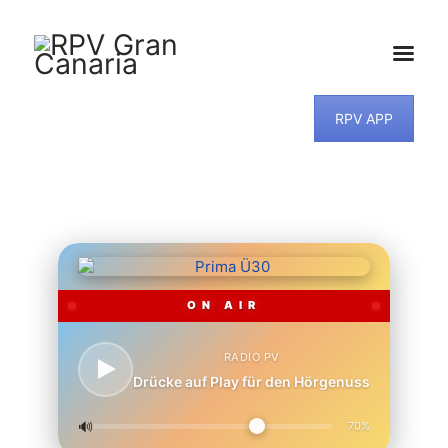
RPV APP
HOME
NEWS
PROGRAMM
TEAM
MUSIKWUNSCH
KONTAKT
ON AIR
RADIO PV
Drücke auf Play für den Hörgenuss
🔊
70%