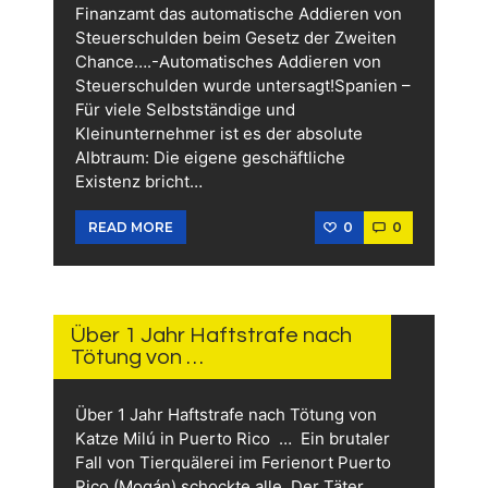
Finanzamt das automatische Addieren von
Steuerschulden beim Gesetz der Zweiten
Chance….-Automatisches Addieren von
Steuerschulden wurde untersagt!Spanien –
Für viele Selbstständige und
Kleinunternehmer ist es der absolute
Albtraum: Die eigene geschäftliche
Existenz bricht…
0
0
READ MORE
14.
JUNI
2026
Über 1 Jahr Haftstrafe nach
Tötung von …
Über 1 Jahr Haftstrafe nach Tötung von
Katze Milú in Puerto Rico … Ein brutaler
Fall von Tierquälerei im Ferienort Puerto
Rico (Mogán) schockte alle. Der Täter