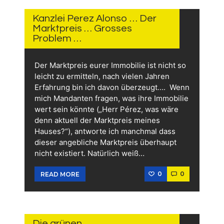
JUNI
2026
Kanzlei Perez Alonso … Der
Marktpreis … Grosses
Problem …
Der Marktpreis eurer Immobilie ist nicht so
leicht zu ermitteln, nach vielen Jahren
Erfahrung bin ich davon überzeugt…. Wenn
mich Mandanten fragen, was ihre Immobilie
wert sein könnte („Herr Pérez, was wäre
denn aktuell der Marktpreis meines
Hauses?“), antworte ich manchmal dass
dieser angebliche Marktpreis überhaupt
nicht existiert. Natürlich weiß…
0
0
READ MORE
16.
JUNI
2026
Die grünen