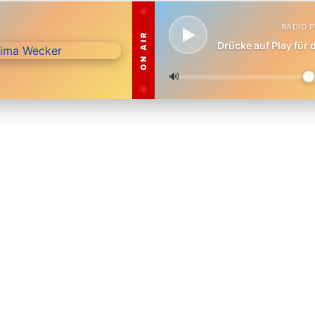
RADIO 
ON AIR
Drücke auf Play für
🔊