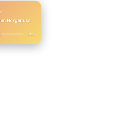
PV
 den Hörgenuss
70%