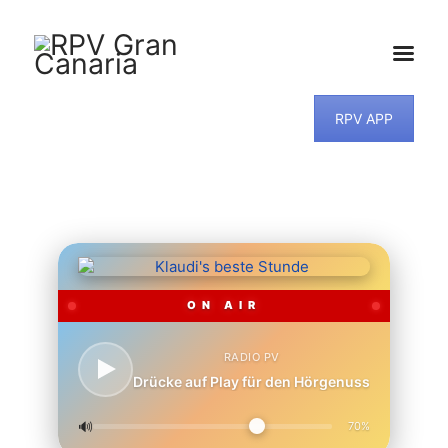
RPV APP
HOME
NEWS
PROGRAMM
TEAM
MUSIKWUNSCH
KONTAKT
ON AIR
RADIO PV
Drücke auf Play für den Hörgenuss
🔊
70%