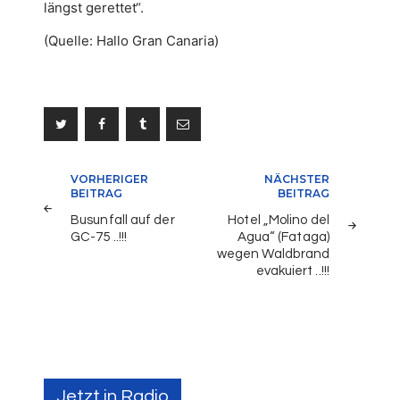
längst gerettet“.
(Quelle: Hallo Gran Canaria)
Beitragsnavigation
VORHERIGER
NÄCHSTER
BEITRAG
BEITRAG
Busunfall auf der
Hotel „Molino del
GC-75 ..!!!
Agua“ (Fataga)
wegen Waldbrand
evakuiert ..!!!
Jetzt in Radio