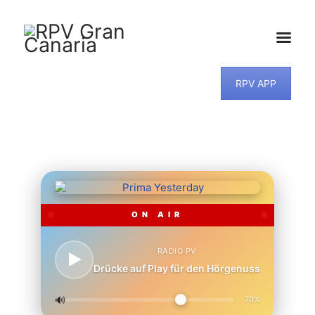
RPV APP
HOME
NEWS
PROGRAMM
TEAM
MUSIKWUNSCH
KONTAKT
ON AIR
RADIO PV
Drücke auf Play für den Hörgenuss
🔊
70%