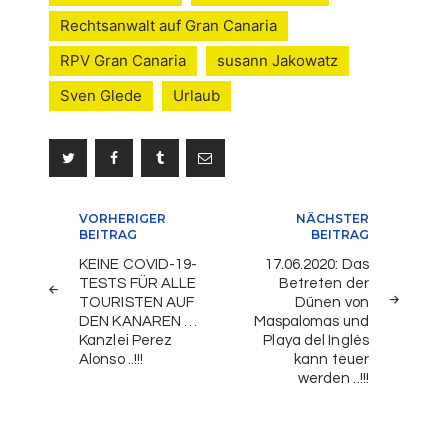
Rechtsanwalt auf Gran Canaria
RPV Gran Canaria
susann Jakowatz
Sven Glede
Urlaub
Beitragsnavigation
VORHERIGER
NÄCHSTER
BEITRAG
BEITRAG
KEINE COVID-19-
17.06.2020: Das
TESTS FÜR ALLE
Betreten der
TOURISTEN AUF
Dünen von
DEN KANAREN …
Maspalomas und
Kanzlei Perez
Playa del Inglès
Alonso ..!!!
kann teuer
werden ..!!!