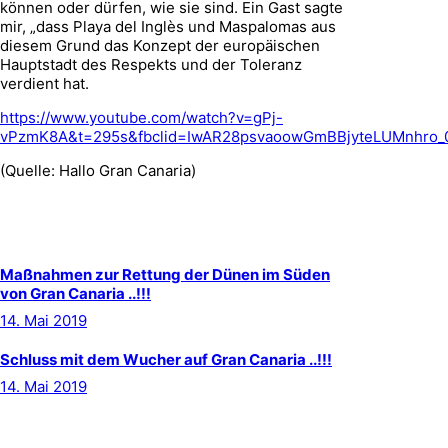
können oder dürfen, wie sie sind. Ein Gast sagte
mir, „dass Playa del Inglès und Maspalomas aus
diesem Grund das Konzept der europäischen
Hauptstadt des Respekts und der Toleranz
verdient hat.
https://www.youtube.com/watch?v=gPj-
vPzmK8A&t=295s&fbclid=IwAR28psvaoowGmBBjyteLUMnhro
(Quelle: Hallo Gran Canaria)
Beitragsnavigation
Vorheriger
Maßnahmen zur Rettung der Dünen im Süden
Beitrag
von Gran Canaria ..!!!
14. Mai 2019
Nächster
Schluss mit dem Wucher auf Gran Canaria ..!!!
Beitrag
14. Mai 2019