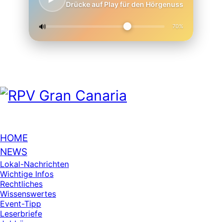
Drücke auf Play für den Hörgenuss
🔊
70%
HOME
NEWS
Lokal-Nachrichten
Wichtige Infos
Rechtliches
Wissenswertes
Event-Tipp
Leserbriefe