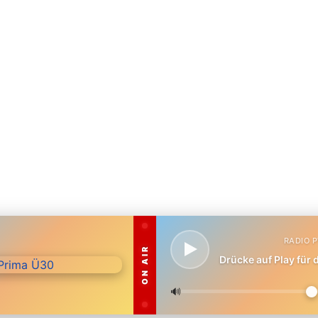
RADIO 
ON AIR
Drücke auf Play für
🔊