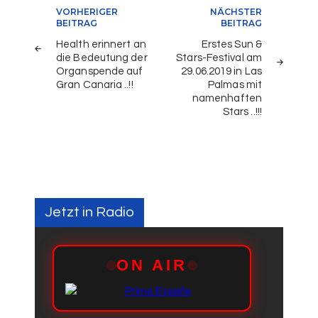
Beitragsnavigation
VORHERIGER
NÄCHSTER
BEITRAG
BEITRAG
Health erinnert an
Erstes Sun &
die Bedeutung der
Stars-Festival am
Organspende auf
29.06.2019 in Las
Gran Canaria ..!!
Palmas mit
namenhaften
Stars ..!!!
Jetzt in Radio