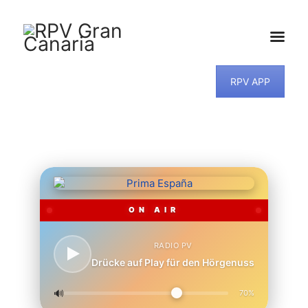
RPV APP
HOME
NEWS
PROGRAMM
TEAM
MUSIKWUNSCH
KONTAKT
ON AIR
RADIO PV
Drücke auf Play für den Hörgenuss
🔊
70%