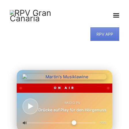
HOME
RPV APP
NEWS
PROGRAMM
TEAM
MUSIKWUNSCH
KONTAKT
ON AIR
RADIO PV
Drücke auf Play für den Hörgenuss
🔊
70%