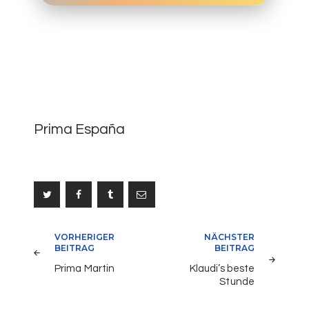
1
Prima España
Beitragsnavigation
VORHERIGER
NÄCHSTER
BEITRAG
BEITRAG
Prima Martin
Klaudi’s beste
Stunde