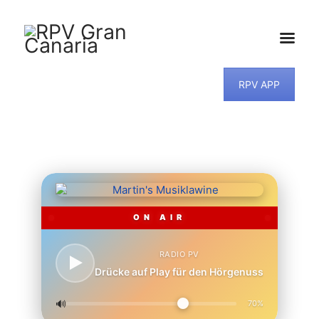
RPV APP
HOME
NEWS
PROGRAMM
TEAM
MUSIKWUNSCH
KONTAKT
ON AIR
RADIO PV
Drücke auf Play für den Hörgenuss
🔊
70%