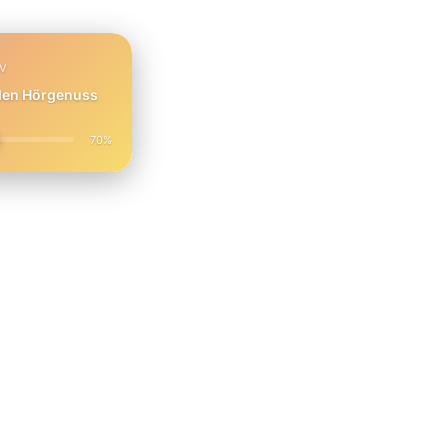
PV
 den Hörgenuss
70%