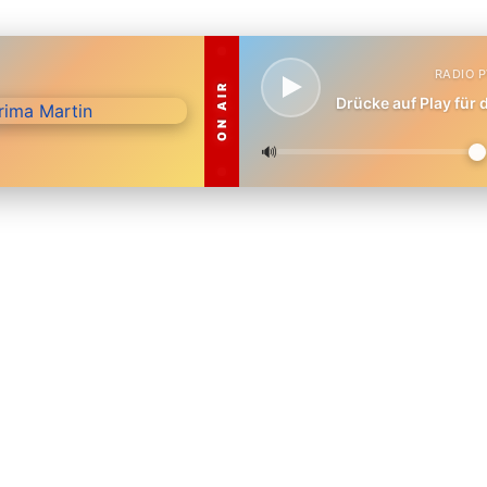
RADIO 
ON AIR
Drücke auf Play für
🔊