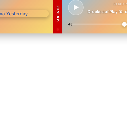
RADIO 
ON AIR
Drücke auf Play für
🔊