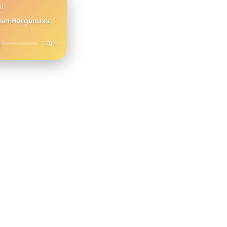
PV
 den Hörgenuss
70%