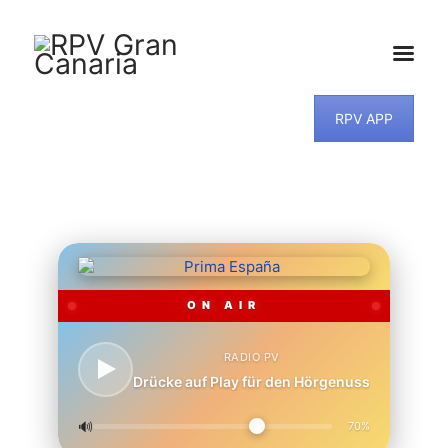
RPV APP
HOME
NEWS
PROGRAMM
TEAM
MUSIKWUNSCH
KONTAKT
ON AIR
RADIO PV
Drücke auf Play für den Hörgenuss
🔊
70%