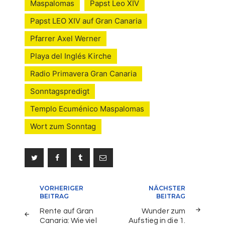
Maspalomas
Papst Leo XIV
Papst LEO XIV auf Gran Canaria
Pfarrer Axel Werner
Playa del Inglés Kirche
Radio Primavera Gran Canaria
Sonntagspredigt
Templo Ecuménico Maspalomas
Wort zum Sonntag
Beitragsnavigation
VORHERIGER
NÄCHSTER
BEITRAG
BEITRAG
Rente auf Gran
Wunder zum
Canaria: Wie viel
Aufstieg in die 1.