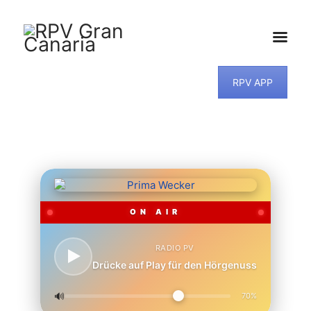
RPV APP
HOME
NEWS
PROGRAMM
TEAM
MUSIKWUNSCH
KONTAKT
ON AIR
RADIO PV
Drücke auf Play für den Hörgenuss
🔊
70%