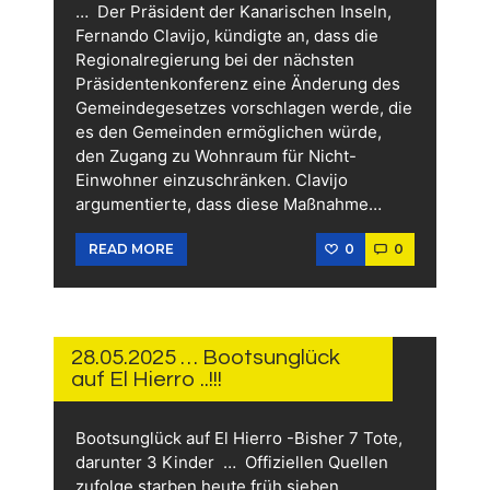
… Der Präsident der Kanarischen Inseln,
Fernando Clavijo, kündigte an, dass die
Regionalregierung bei der nächsten
Präsidentenkonferenz eine Änderung des
Gemeindegesetzes vorschlagen werde, die
es den Gemeinden ermöglichen würde,
den Zugang zu Wohnraum für Nicht-
Einwohner einzuschränken. Clavijo
argumentierte, dass diese Maßnahme…
0
0
READ MORE
28.
MAI
2025
28.05.2025 … Bootsunglück
auf El Hierro ..!!!
Bootsunglück auf El Hierro -Bisher 7 Tote,
darunter 3 Kinder … Offiziellen Quellen
zufolge starben heute früh sieben