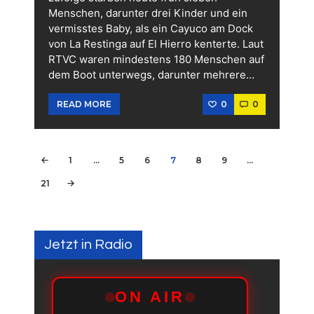
Menschen, darunter drei Kinder und ein
vermisstes Baby, als ein Cayuco am Dock
von La Restinga auf El Hierro kenterte. Laut
RTVC waren mindestens 180 Menschen auf
dem Boot unterwegs, darunter mehrere…
0
0
READ MORE
Seitennummerierung
PAGE
1
…
PAGE
5
PAGE
6
PAGE
7
<
PAGE
8
PAGE
9
…
der
PAGE
21
>
Beiträge
Jetzt in Radio