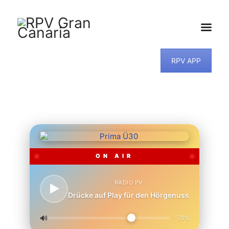
RPV APP
HOME
NEWS
PROGRAMM
TEAM
MUSIKWUNSCH
KONTAKT
ON AIR
RADIO PV
Drücke auf Play für den Hörgenuss
🔊
70%