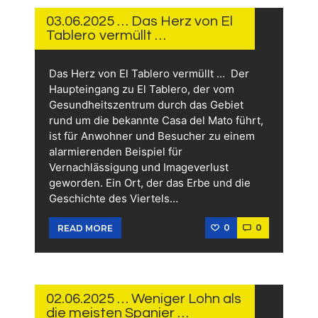
JUNI
2025
03.06.2025 … Das Herz von El
Tablero vermüllt …
Das Herz von El Tablero vermüllt … Der
Haupteingang zu El Tablero, der vom
Gesundheitszentrum durch das Gebiet
rund um die bekannte Casa del Mato führt,
ist für Anwohner und Besucher zu einem
alarmierenden Beispiel für
Vernachlässigung und Imageverlust
geworden. Ein Ort, der das Erbe und die
Geschichte des Viertels…
0
0
READ MORE
2.
JUNI
2025
02.06.2025 … Weniger Lohn als
die meisten Spanier …