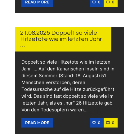
0
0
READ MORE
21.
AUGUST
2025
21.08.2025 Doppelt so viele
Hitzetote wie im letzten Jahr
…
Doppelt so viele Hitzetote wie im letzten
Jahr … Auf den Kanarischen Inseln sind in
diesem Sommer (Stand: 18. August) 51
Menschen verstorben, deren
Todesursache auf die Hitze zurückgeführt
wird. Das sind fast doppelt so viele wie im
letzten Jahr, als es „nur“ 26 Hitzetote gab.
Von den Todesopfern waren…
0
0
READ MORE