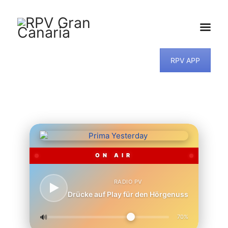
RPV APP
HOME
NEWS
PROGRAMM
TEAM
MUSIKWUNSCH
KONTAKT
ON AIR
RADIO PV
Drücke auf Play für den Hörgenuss
🔊
70%