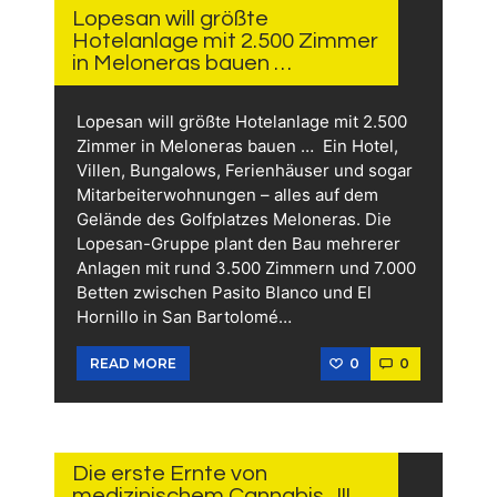
2026
Lopesan will größte
Hotelanlage mit 2.500 Zimmer
in Meloneras bauen …
Lopesan will größte Hotelanlage mit 2.500
Zimmer in Meloneras bauen … Ein Hotel,
Villen, Bungalows, Ferienhäuser und sogar
Mitarbeiterwohnungen – alles auf dem
Gelände des Golfplatzes Meloneras. Die
Lopesan-Gruppe plant den Bau mehrerer
Anlagen mit rund 3.500 Zimmern und 7.000
Betten zwischen Pasito Blanco und El
Hornillo in San Bartolomé…
0
0
READ MORE
18.
JULI
2026
Die erste Ernte von
medizinischem Cannabis ..!!!