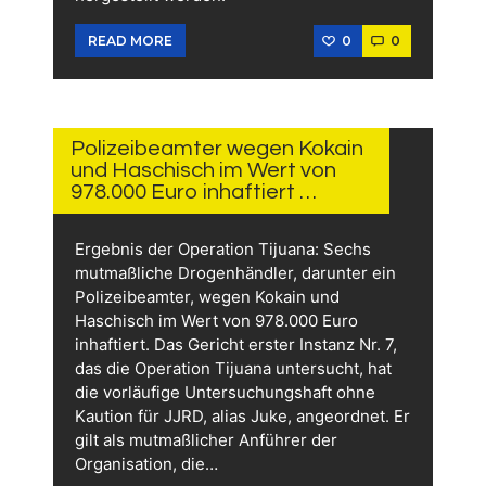
0
0
READ MORE
24.
JULI
2026
Polizeibeamter wegen Kokain
und Haschisch im Wert von
978.000 Euro inhaftiert …
Ergebnis der Operation Tijuana: Sechs
mutmaßliche Drogenhändler, darunter ein
Polizeibeamter, wegen Kokain und
Haschisch im Wert von 978.000 Euro
inhaftiert. Das Gericht erster Instanz Nr. 7,
das die Operation Tijuana untersucht, hat
die vorläufige Untersuchungshaft ohne
Kaution für JJRD, alias Juke, angeordnet. Er
gilt als mutmaßlicher Anführer der
Organisation, die…