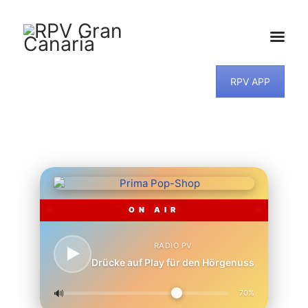
RPV APP
HOME
NEWS
PROGRAMM
TEAM
MUSIKWUNSCH
KONTAKT
ON AIR
RADIO PV
Drücke auf Play für den Hörgenuss
🔊
70%