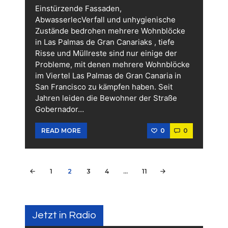
Einstürzende Fassaden,
AbwasserlecVerfall und unhygienische
Zustände bedrohen mehrere Wohnblöcke
in Las Palmas de Gran Canariaks , tiefe
Risse und Müllreste sind nur einige der
Probleme, mit denen mehrere Wohnblöcke
im Viertel Las Palmas de Gran Canaria in
San Francisco zu kämpfen haben. Seit
Jahren leiden die Bewohner der Straße
Gobernador…
0
0
READ MORE
Seitennummerierung
PAGE
1
PAGE
2
PAGE
3
PAGE
4
…
<
PAGE
11
der
Beiträge
Jetzt in Radio