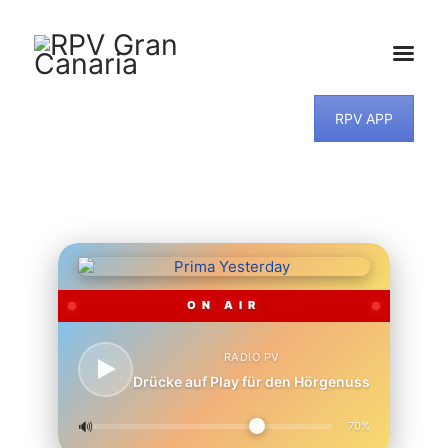
RPV APP
HOME
NEWS
PROGRAMM
TEAM
MUSIKWUNSCH
KONTAKT
ON AIR
RADIO PV
Drücke auf Play für den Hörgenuss
🔊
70%