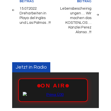
BEITRAG
BEITRAG
15.072022:
Lebensbescheinig
Dreharbeiten in
ungen … Wir
Playa del Inglès
machen das
und Las Palmas ..!!!
KOSTENLOS …
Kanzlei Perez
Alonso ..!!!
Jetzt in Radio