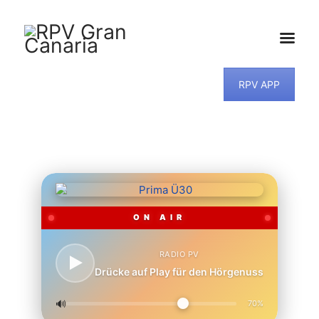
RPV APP
HOME
NEWS
PROGRAMM
TEAM
MUSIKWUNSCH
KONTAKT
ON AIR
RADIO PV
Drücke auf Play für den Hörgenuss
🔊
70%