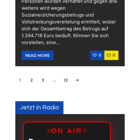
Personen wurden verhaftet und gegen drei
weitere wird wegen
Sozialversicherungsbetrugs und
Vollstreckungsvereitelung ermittelt, wobei
sich der Gesamtbetrag des Betrugs auf
1.394.716 Euro beläuft. Können Sie sich
vorstellen, eine…
0
0
READ MORE
Seitennummerierung
PAGE
1
PAGE
2
PAGE
3
…
PAGE
12
>
der
Beiträge
Jetzt in Radio