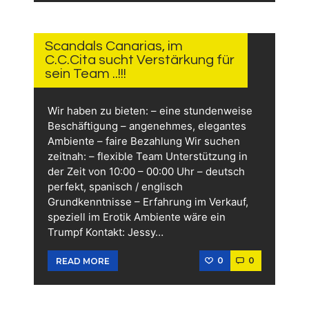
29.
MAI
2024
Scandals Canarias, im
C.C.Cita sucht Verstärkung für
sein Team ..!!!
Wir haben zu bieten: – eine stundenweise
Beschäftigung – angenehmes, elegantes
Ambiente – faire Bezahlung Wir suchen
zeitnah: – flexible Team Unterstützung in
der Zeit von 10:00 – 00:00 Uhr – deutsch
perfekt, spanisch / englisch
Grundkenntnisse – Erfahrung im Verkauf,
speziell im Erotik Ambiente wäre ein
Trumpf Kontakt: Jessy…
0
0
READ MORE
21.