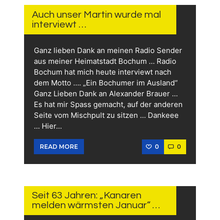
APRIL
2024
Auch unser Martin wurde mal
interviewt …
Ganz lieben Dank an meinen Radio Sender
aus meiner Heimatstadt Bochum … Radio
Bochum hat mich heute interviewt nach
dem Motto …. „Ein Bochumer im Ausland“
Ganz Lieben Dank an Alexander Brauer …
Es hat mir Spass gemacht, auf der anderen
Seite vom Mischpult zu sitzen … Dankeee
… Hier…
0
0
READ MORE
6.
FEBRUAR
2024
Seit 63 Jahren: „Kanaren
melden wärmsten Januar“ …