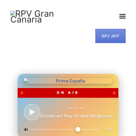
RPV APP
HOME
NEWS
PROGRAMM
TEAM
MUSIKWUNSCH
KONTAKT
ON AIR
RADIO PV
Drücke auf Play für den Hörgenuss
🔊
70%