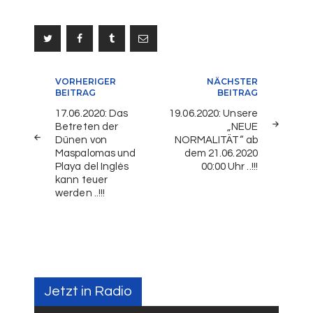
Beitragsnavigation
VORHERIGER
NÄCHSTER
BEITRAG
BEITRAG
17.06.2020: Das
19.06.2020: Unsere
Betreten der
„NEUE
Dünen von
NORMALITÄT“ ab
Maspalomas und
dem 21.06.2020
Playa del Inglès
00:00 Uhr ..!!!
kann teuer
werden ..!!!
Jetzt in Radio