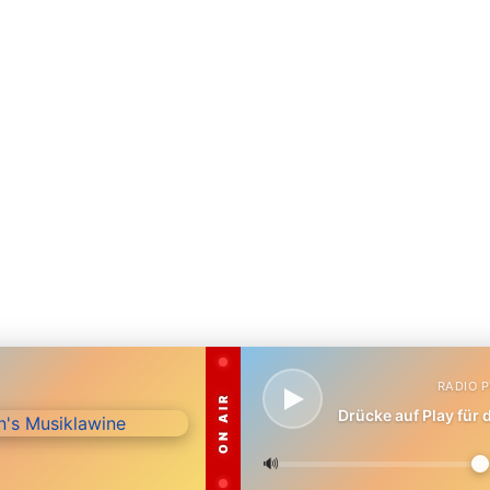
RADIO 
ON AIR
Drücke auf Play für
🔊