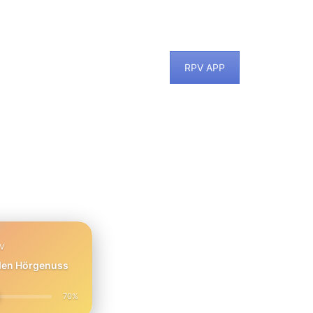
RPV APP
PV
 den Hörgenuss
70%