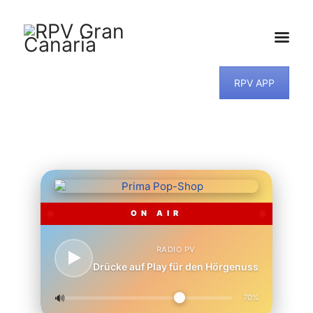
RPV APP
HOME
NEWS
PROGRAMM
TEAM
MUSIKWUNSCH
KONTAKT
ON AIR
RADIO PV
Drücke auf Play für den Hörgenuss
🔊
70%