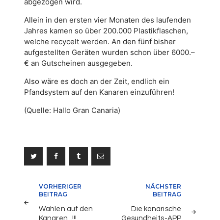
abgezogen wird.
Allein in den ersten vier Monaten des laufenden
Jahres kamen so über 200.000 Plastikflaschen,
welche recycelt werden. An den fünf bisher
aufgestellten Geräten wurden schon über 6000.–
€ an Gutscheinen ausg
egeben.
Also wäre es doch an der Zeit, endlich ein
Pfandsystem auf den Kanaren einzuführen!
(Quelle: Hallo Gran Canaria)
Beitragsnavigation
VORHERIGER
NÄCHSTER
BEITRAG
BEITRAG
Wahlen auf den
Die kanarische
Kanaren ..!!!
Gesundheits-APP