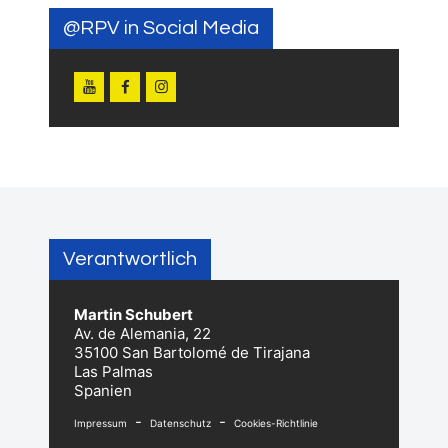
@RPV in Social Media
Verantwortlich
Martin Schubert
Av. de Alemania, 22
35100 San Bartolomé de Tirajana
Las Palmas
Spanien
-
-
Impressum
Datenschutz
Cookies-Richtlinie