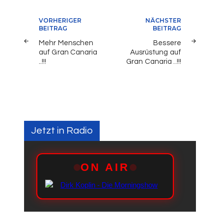
Beitragsnavigation
VORHERIGER
NÄCHSTER
BEITRAG
BEITRAG
Mehr Menschen
Bessere
auf Gran Canaria
Ausrüstung auf
..!!!
Gran Canaria ..!!!
Jetzt in Radio