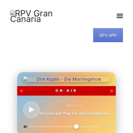
RPV APP
HOME
NEWS
PROGRAMM
TEAM
MUSIKWUNSCH
KONTAKT
ON AIR
RADIO PV
Drücke auf Play für den Hörgenuss
🔊
70%