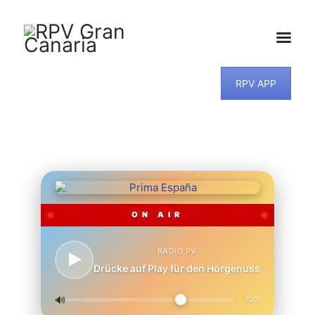
RPV APP
HOME
NEWS
PROGRAMM
TEAM
MUSIKWUNSCH
KONTAKT
ON AIR
RADIO PV
Drücke auf Play für den Hörgenuss
🔊
70%