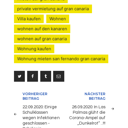
private vermietung auf gran canaria
Villa kaufen
Wohnen
wohnen auf den kanaren
wohnen auf gran canaria
Wohnung kaufen
Wohnung mieten san fernando gran canaria
Beitragsnavigation
VORHERIGER
NÄCHSTER
BEITRAG
BEITRAG
22.09.2020: Einige
26.09.2020: In Las
Schulklassen
Palmas glüht die
wegen Infektionen
Corona-Ampel auf
geschlossen -
„Dunkelrot“ ..!!!