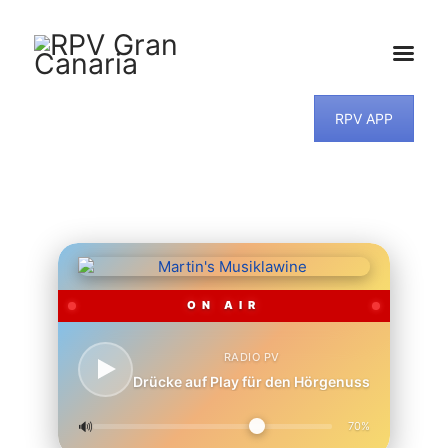
RPV APP
HOME
NEWS
PROGRAMM
TEAM
MUSIKWUNSCH
KONTAKT
ON AIR
RADIO PV
Drücke auf Play für den Hörgenuss
🔊
70%