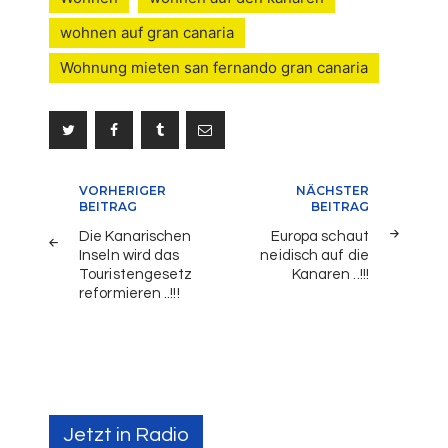
wohnen auf gran canaria
Wohnung mieten san fernando gran canaria
Beitragsnavigation
VORHERIGER
NÄCHSTER
BEITRAG
BEITRAG
Die Kanarischen
Europa schaut
Inseln wird das
neidisch auf die
Touristengesetz
Kanaren ..!!!
reformieren ..!!!
Jetzt in Radio