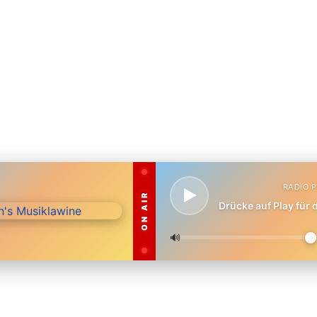
RADIO 
ON AIR
Drücke auf Play für
🔊