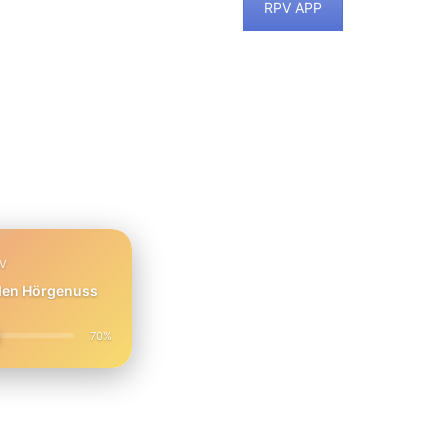
RPV APP
PV
 den Hörgenuss
70%