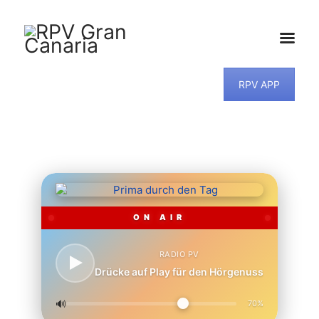
RPV APP
HOME
NEWS
PROGRAMM
TEAM
MUSIKWUNSCH
KONTAKT
ON AIR
RADIO PV
Drücke auf Play für den Hörgenuss
🔊
70%