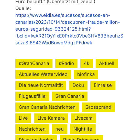
Euro beläuft.“ (Übersetzt mit DeepL)
Quelle:
https://www.eldia.es/sucesos/sucesos-en-
canarias/2023/10/14/descubren-fraude-millon-
euros-seguridad-93324125.html?
fbclid=IwAR21OyYIxE0Prktc0Vbe3HV63BheuhzS
sczaSi6S42WadBnwqMdgzPFdrwk
#GranCanaria
#Radio
4k
Aktuell
Aktuelles Wettervideo
biofinka
Die neue Normalität
Doku
Einreise
Flugausfälle
Gran Canaria
Gran Canaria Nachrichten
Grossbrand
Live
Live Kamera
Livecam
Nachrichten
neu
Nightlife
Playa del Ingles
Radio Primavera