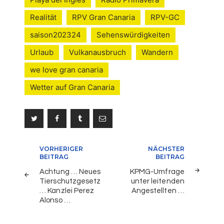
Realität
RPV Gran Canaria
RPV-GC
saison202324
Sehenswürdigkeiten
Urlaub
Vulkanausbruch
Wandern
we love gran canaria
Wetter auf Gran Canaria
Beitragsnavigation
VORHERIGER
NÄCHSTER
BEITRAG
BEITRAG
Achtung … Neues
KPMG-Umfrage
Tierschutzgesetz
unter leitenden
… Kanzlei Perez
Angestellten …
Alonso …