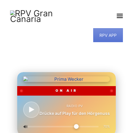
RPV APP
HOME
NEWS
PROGRAMM
TEAM
MUSIKWUNSCH
KONTAKT
ON AIR
RADIO PV
Drücke auf Play für den Hörgenuss
🔊
70%