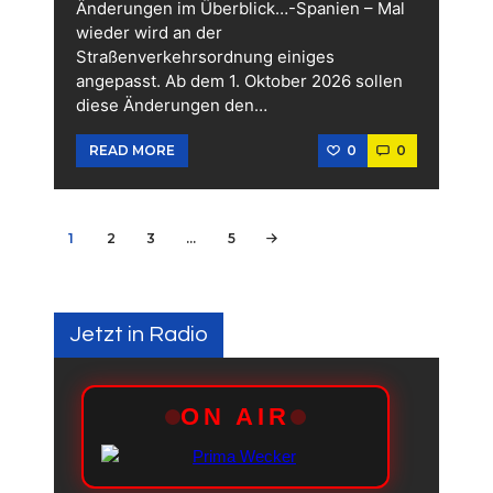
Änderungen im Überblick…-Spanien – Mal
wieder wird an der
Straßenverkehrsordnung einiges
angepasst. Ab dem 1. Oktober 2026 sollen
diese Änderungen den…
0
0
READ MORE
Seitennummerierung
PAGE
1
PAGE
2
PAGE
3
…
PAGE
5
>
der
Beiträge
Jetzt in Radio