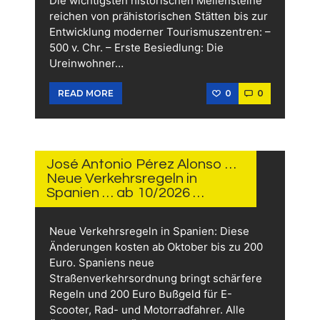
Die wichtigsten historischen Meilensteine
reichen von prähistorischen Stätten bis zur
Entwicklung moderner Tourismuszentren: –
500 v. Chr. – Erste Besiedlung: Die
Ureinwohner…
0
0
READ MORE
3.
JULI
2026
José Antonio Pérez Alonso …
Neue Verkehrsregeln in
Spanien … ab 10/2026 …
Neue Verkehrsregeln in Spanien: Diese
Änderungen kosten ab Oktober bis zu 200
Euro. Spaniens neue
Straßenverkehrsordnung bringt schärfere
Regeln und 200 Euro Bußgeld für E-
Scooter, Rad- und Motorradfahrer. Alle