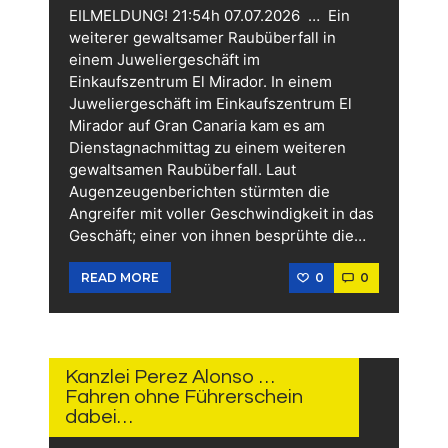
EILMELDUNG! 21:54h 07.07.2026 … Ein
weiterer gewaltsamer Raubüberfall in
einem Juweliergeschäft im
Einkaufszentrum El Mirador. In einem
Juweliergeschäft im Einkaufszentrum El
Mirador auf Gran Canaria kam es am
Dienstagnachmittag zu einem weiteren
gewaltsamen Raubüberfall. Laut
Augenzeugenberichten stürmten die
Angreifer mit voller Geschwindigkeit in das
Geschäft; einer von ihnen besprühte die…
0
0
READ MORE
6.
JULI
2026
Kanzlei Perez Alonso …
Fahren ohne Führerschein
dabei…