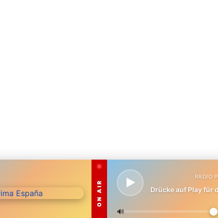
RADIO 
ON AIR
Drücke auf Play für
🔊