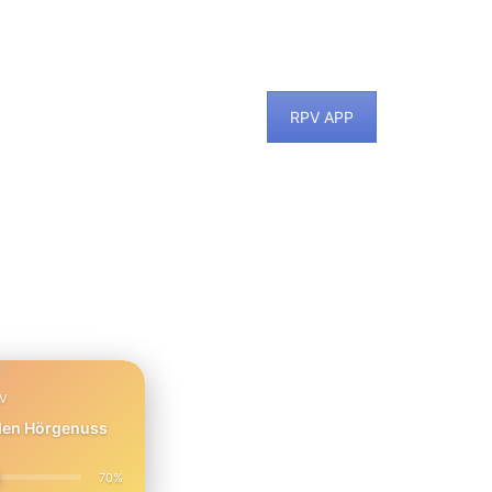
RPV APP
PV
 den Hörgenuss
70%