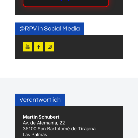
@RPV in Social Media
Verantwortlich
Martin Schubert
Av. de Alemania, 22
35100 San Bartolomé de Tirajana
Las Palmas