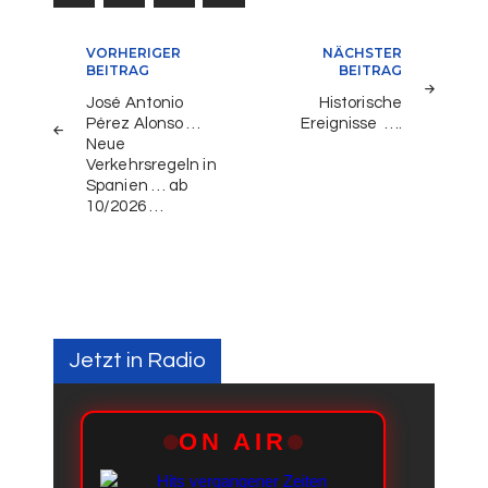
Beitragsnavigation
VORHERIGER
NÄCHSTER
BEITRAG
BEITRAG
José Antonio
Historische
Pérez Alonso …
Ereignisse ….
Neue
Verkehrsregeln in
Spanien … ab
10/2026 …
Jetzt in Radio