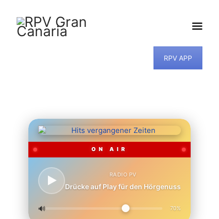
RPV APP
HOME
NEWS
PROGRAMM
TEAM
MUSIKWUNSCH
KONTAKT
ON AIR
RADIO PV
Drücke auf Play für den Hörgenuss
🔊
70%