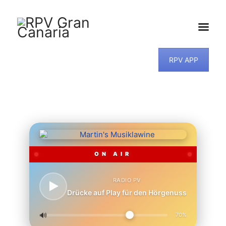
RPV APP
HOME
NEWS
PROGRAMM
TEAM
MUSIKWUNSCH
KONTAKT
ON AIR
RADIO PV
Drücke auf Play für den Hörgenuss
🔊
70%