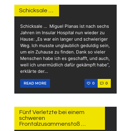
JUNI
2026
Schicksale …
Schicksale … Miguel Planas ist nach sechs
Jahren im Insular Hospital nun wieder zu
Hause: „Es war ein langer und schwieriger
Weg. Ich musste unglaublich geduldig sein,
um ein Zuhause zu finden. Dank so vieler
Menschen habe ich es geschafft, und auch,
weil ich unermüdlich dafür gekämpft habe“,
erklärte der…
0
0
READ MORE
1.
JUNI
2026
Fünf Verletzte bei einem
schweren
Frontalzusammenstoß …