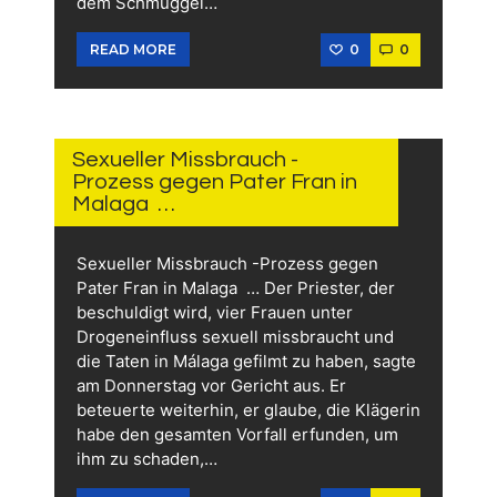
dem Schmuggel…
0
0
READ MORE
29.
MAI
2026
Sexueller Missbrauch -
Prozess gegen Pater Fran in
Malaga …
Sexueller Missbrauch -Prozess gegen
Pater Fran in Malaga … Der Priester, der
beschuldigt wird, vier Frauen unter
Drogeneinfluss sexuell missbraucht und
die Taten in Málaga gefilmt zu haben, sagte
am Donnerstag vor Gericht aus. Er
beteuerte weiterhin, er glaube, die Klägerin
habe den gesamten Vorfall erfunden, um
ihm zu schaden,…