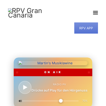
RPV APP
HOME
NEWS
PROGRAMM
TEAM
MUSIKWUNSCH
KONTAKT
ON AIR
RADIO PV
Drücke auf Play für den Hörgenuss
🔊
70%