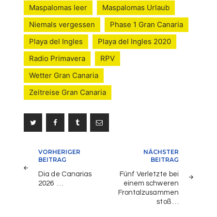
Maspalomas leer
Maspalomas Urlaub
Niemals vergessen
Phase 1 Gran Canaria
Playa del Ingles
Playa del Ingles 2020
Radio Primavera
RPV
Wetter Gran Canaria
Zeitreise Gran Canaria
Beitragsnavigation
VORHERIGER
NÄCHSTER
BEITRAG
BEITRAG
Dia de Canarias
Fünf Verletzte bei
2026 …
einem schweren
Frontalzusammen
stoß …