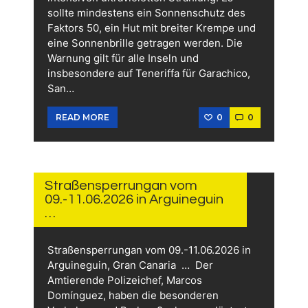
sollte mindestens ein Sonnenschutz des
Faktors 50, ein Hut mit breiter Krempe und
eine Sonnenbrille getragen werden. Die
Warnung gilt für alle Inseln und
insbesondere auf Teneriffa für Garachico,
San…
0
0
READ MORE
10.
JUNI
2026
Straßensperrungan vom
09.-11.06.2026 in Arguineguin
…
Straßensperrungan vom 09.-11.06.2026 in
Arguineguin, Gran Canaria … Der
Amtierende Polizeichef, Marcos
Domínguez, haben die besonderen