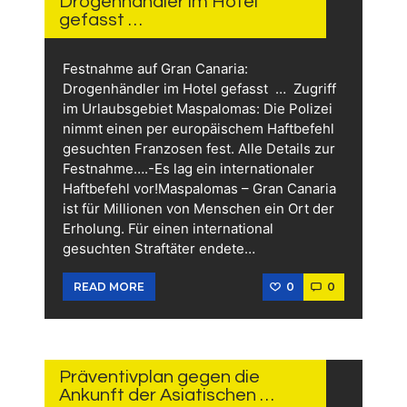
Drogenhändler im Hotel
gefasst …
Festnahme auf Gran Canaria:
Drogenhändler im Hotel gefasst … Zugriff
im Urlaubsgebiet Maspalomas: Die Polizei
nimmt einen per europäischem Haftbefehl
gesuchten Franzosen fest. Alle Details zur
Festnahme….-Es lag ein internationaler
Haftbefehl vor!Maspalomas – Gran Canaria
ist für Millionen von Menschen ein Ort der
Erholung. Für einen international
gesuchten Straftäter endete…
0
0
READ MORE
12.
JUNI
2026
Präventivplan gegen die
Ankunft der Asiatischen …