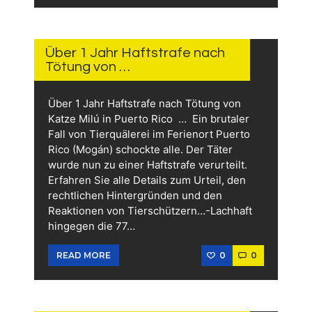
14.
JUNI
2026
Über 1 Jahr Haftstrafe nach
Tötung von …
Über 1 Jahr Haftstrafe nach Tötung von
Katze Milú in Puerto Rico … Ein brutaler
Fall von Tierquälerei im Ferienort Puerto
Rico (Mogán) schockte alle. Der Täter
wurde nun zu einer Haftstrafe verurteilt.
Erfahren Sie alle Details zum Urteil, den
rechtlichen Hintergründen und den
Reaktionen von Tierschützern…-Lachhaft
hingegen die 77…
0
0
READ MORE
13.
JUNI