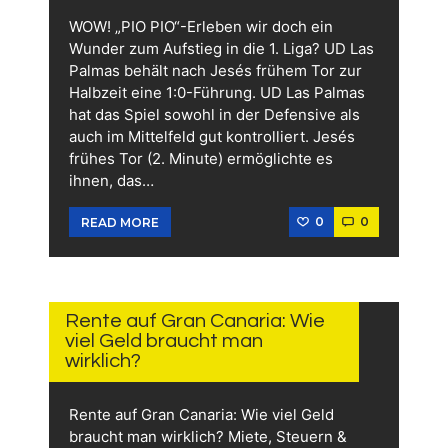
WOW! „PIO PIO“-Erleben wir doch ein
Wunder zum Aufstieg in die 1. Liga? UD Las
Palmas behält nach Jesés frühem Tor zur
Halbzeit eine 1:0-Führung. UD Las Palmas
hat das Spiel sowohl in der Defensive als
auch im Mittelfeld gut kontrolliert. Jesés
frühes Tor (2. Minute) ermöglichte es
ihnen, das…
0
0
READ MORE
11.
JUNI
2026
Rente auf Gran Canaria: Wie
viel Geld braucht man
wirklich?
Rente auf Gran Canaria: Wie viel Geld
braucht man wirklich? Miete, Steuern &