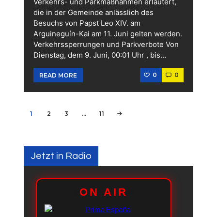
Verkehrs- und Parkmaßnahmen erläutert,
die in der Gemeinde anlässlich des
Besuchs von Papst Leo XIV. am
Arguineguín-Kai am 11. Juni gelten werden.
Verkehrssperrungen und Parkverbote Von
Dienstag, dem 9. Juni, 00:01 Uhr , bis…
0
0
READ MORE
Seitennummerierung
PAGE
1
PAGE
2
PAGE
3
…
PAGE
11
>
der
Beiträge
Jetzt in Radio