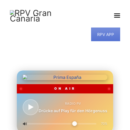
RPV APP
HOME
NEWS
PROGRAMM
TEAM
MUSIKWUNSCH
KONTAKT
ON AIR
RADIO PV
Drücke auf Play für den Hörgenuss
🔊
70%