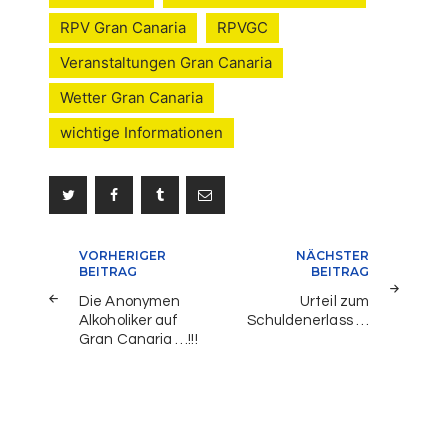
RPV Gran Canaria
RPVGC
Veranstaltungen Gran Canaria
Wetter Gran Canaria
wichtige Informationen
Beitragsnavigation
VORHERIGER
NÄCHSTER
BEITRAG
BEITRAG
Die Anonymen
Urteil zum
Alkoholiker auf
Schuldenerlass …
Gran Canaria …!!!