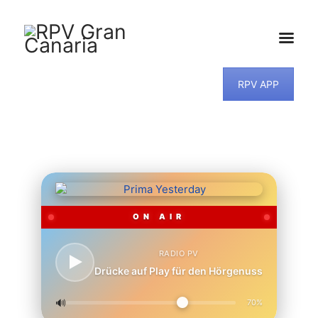
RPV APP
HOME
NEWS
PROGRAMM
TEAM
MUSIKWUNSCH
KONTAKT
ON AIR
RADIO PV
Drücke auf Play für den Hörgenuss
🔊
70%