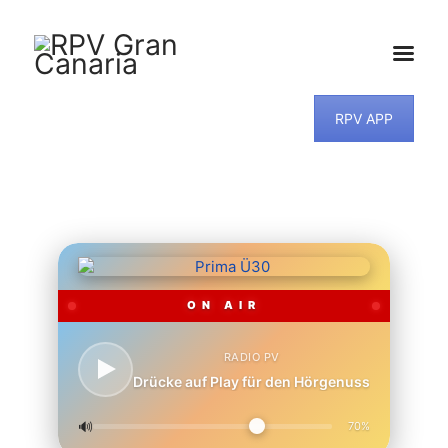
HOME
RPV APP
NEWS
PROGRAMM
TEAM
MUSIKWUNSCH
KONTAKT
ON AIR
RADIO PV
Drücke auf Play für den Hörgenuss
🔊
70%