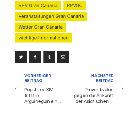
RPV Gran Canaria
RPVGC
Veranstaltungen Gran Canaria
Wetter Gran Canaria
wichtige Informationen
Beitragsnavigation
VORHERIGER
NÄCHSTER
BEITRAG
BEITRAG
Papst Leo XIV.
Präventivplan
trifft in
gegen die Ankunft
Arguineguín ein …
der Asiatischen …