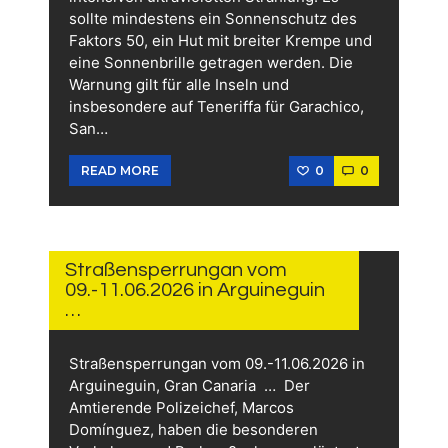
sollte mindestens ein Sonnenschutz des
Faktors 50, ein Hut mit breiter Krempe und
eine Sonnenbrille getragen werden. Die
Warnung gilt für alle Inseln und
insbesondere auf Teneriffa für Garachico,
San…
0
0
READ MORE
10.
JUNI
2026
Straßensperrungan vom
09.-11.06.2026 in Arguineguin
…
Straßensperrungan vom 09.-11.06.2026 in
Arguineguin, Gran Canaria … Der
Amtierende Polizeichef, Marcos
Domínguez, haben die besonderen