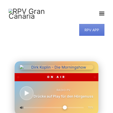
RPV APP
HOME
NEWS
PROGRAMM
TEAM
MUSIKWUNSCH
KONTAKT
ON AIR
RADIO PV
Drücke auf Play für den Hörgenuss
🔊
70%