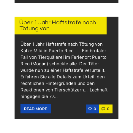
14.
JUNI
2026
Über 1 Jahr Haftstrafe nach
Tötung von …
Über 1 Jahr Haftstrafe nach Tötung von
Katze Milú in Puerto Rico … Ein brutaler
Fall von Tierquälerei im Ferienort Puerto
Rico (Mogán) schockte alle. Der Täter
wurde nun zu einer Haftstrafe verurteilt.
Erfahren Sie alle Details zum Urteil, den
rechtlichen Hintergründen und den
Reaktionen von Tierschützern…-Lachhaft
hingegen die 77…
0
0
READ MORE
13.
JUNI