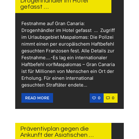
Drogenhändler im Hotel
gefasst …
Festnahme auf Gran Canaria:
Drogenhändler im Hotel gefasst … Zugriff
im Urlaubsgebiet Maspalomas: Die Polizei
nimmt einen per europäischem Haftbefehl
gesuchten Franzosen fest. Alle Details zur
Festnahme….-Es lag ein internationaler
Haftbefehl vor!Maspalomas – Gran Canaria
ist für Millionen von Menschen ein Ort der
Erholung. Für einen international
gesuchten Straftäter endete…
0
0
READ MORE
12.
JUNI
2026
Präventivplan gegen die
Ankunft der Asiatischen …