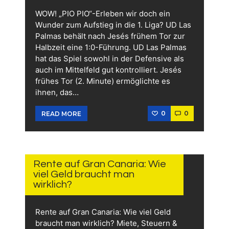
WOW! „PIO PIO“-Erleben wir doch ein
Wunder zum Aufstieg in die 1. Liga? UD Las
Palmas behält nach Jesés frühem Tor zur
Halbzeit eine 1:0-Führung. UD Las Palmas
hat das Spiel sowohl in der Defensive als
auch im Mittelfeld gut kontrolliert. Jesés
frühes Tor (2. Minute) ermöglichte es
ihnen, das…
0
0
READ MORE
11.
JUNI
2026
Rente auf Gran Canaria: Wie
viel Geld braucht man
wirklich?
Rente auf Gran Canaria: Wie viel Geld
braucht man wirklich? Miete, Steuern &