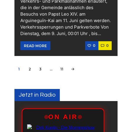
Verkehrs- und Parkmaßnahmen erläutert,
die in der Gemeinde anlässlich des
Besuchs von Papst Leo XIV. am
Arguineguín-Kai am 11. Juni gelten werden.
Verkehrssperrungen und Parkverbote Von
Dienstag, dem 9. Juni, 00:01 Uhr , bis…
0
0
READ MORE
Seitennummerierung
PAGE
1
PAGE
2
PAGE
3
…
PAGE
11
>
der
Beiträge
Jetzt in Radio