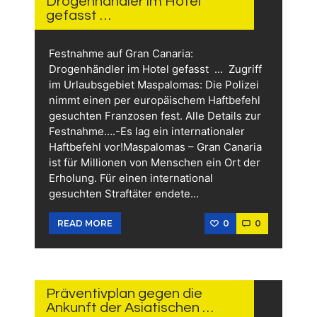
Drogenhändler im Hotel
gefasst …
Festnahme auf Gran Canaria:
Drogenhändler im Hotel gefasst … Zugriff
im Urlaubsgebiet Maspalomas: Die Polizei
nimmt einen per europäischem Haftbefehl
gesuchten Franzosen fest. Alle Details zur
Festnahme….-Es lag ein internationaler
Haftbefehl vor!Maspalomas – Gran Canaria
ist für Millionen von Menschen ein Ort der
Erholung. Für einen international
gesuchten Straftäter endete…
0
0
READ MORE
12.
JUNI
2026
Präventivplan gegen die
Ankunft der Asiatischen …