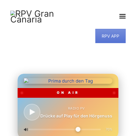
RPV APP
HOME
NEWS
PROGRAMM
TEAM
MUSIKWUNSCH
KONTAKT
ON AIR
RADIO PV
Drücke auf Play für den Hörgenuss
🔊
70%