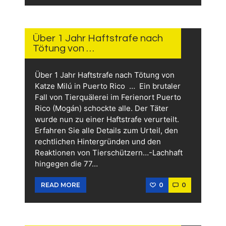
14.
JUNI
2026
Über 1 Jahr Haftstrafe nach
Tötung von …
Über 1 Jahr Haftstrafe nach Tötung von
Katze Milú in Puerto Rico … Ein brutaler
Fall von Tierquälerei im Ferienort Puerto
Rico (Mogán) schockte alle. Der Täter
wurde nun zu einer Haftstrafe verurteilt.
Erfahren Sie alle Details zum Urteil, den
rechtlichen Hintergründen und den
Reaktionen von Tierschützern…-Lachhaft
hingegen die 77…
0
0
READ MORE
13.
JUNI