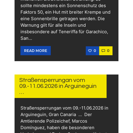
sollte mindestens ein Sonnenschutz des
Faktors 50, ein Hut mit breiter Krempe und
eine Sonnenbrille getragen werden. Die
Warnung gilt für alle Inseln und
insbesondere auf Teneriffa für Garachico,
San…
0
0
READ MORE
10.
JUNI
2026
Straßensperrungan vom
09.-11.06.2026 in Arguineguin
…
Straßensperrungan vom 09.-11.06.2026 in
Arguineguin, Gran Canaria … Der
Amtierende Polizeichef, Marcos
Domínguez, haben die besonderen