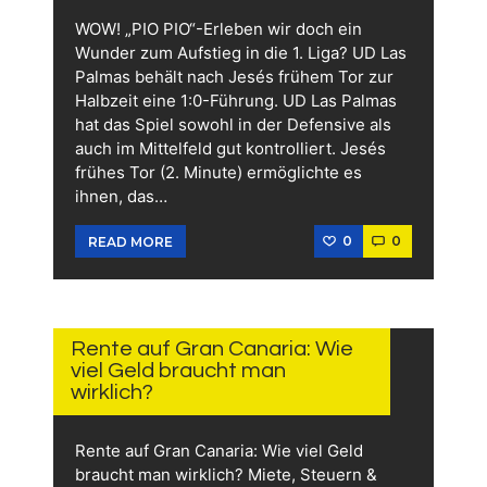
WOW! „PIO PIO“-Erleben wir doch ein
Wunder zum Aufstieg in die 1. Liga? UD Las
Palmas behält nach Jesés frühem Tor zur
Halbzeit eine 1:0-Führung. UD Las Palmas
hat das Spiel sowohl in der Defensive als
auch im Mittelfeld gut kontrolliert. Jesés
frühes Tor (2. Minute) ermöglichte es
ihnen, das…
0
0
READ MORE
11.
JUNI
2026
Rente auf Gran Canaria: Wie
viel Geld braucht man
wirklich?
Rente auf Gran Canaria: Wie viel Geld
braucht man wirklich? Miete, Steuern &