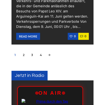
Verkehrs- und Parkmaßnahmen erläutert,
die in der Gemeinde anlässlich des
Besuchs von Papst Leo XIV. am
Arguineguín-Kai am 11. Juni gelten werden.
Verkehrssperrungen und Parkverbote Von
Dienstag, dem 9. Juni, 00:01 Uhr , bis…
0
0
READ MORE
Seitennummerierung
PAGE
1
PAGE
2
PAGE
3
PAGE
4
>
der
Beiträge
Jetzt in Radio