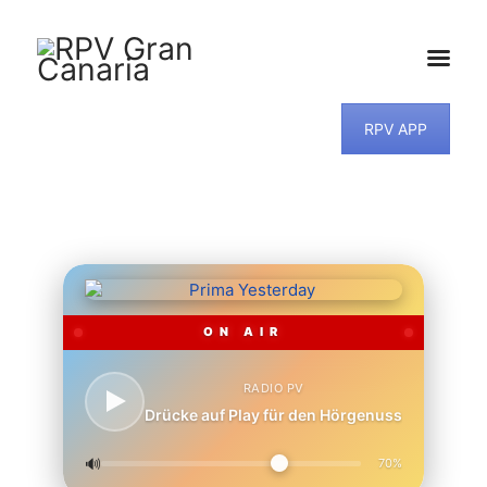
RPV APP
HOME
NEWS
PROGRAMM
TEAM
MUSIKWUNSCH
KONTAKT
ON AIR
RADIO PV
Drücke auf Play für den Hörgenuss
🔊
70%