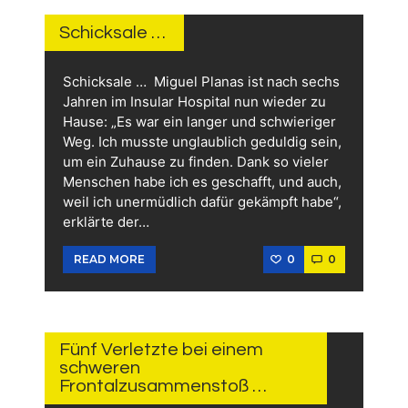
JUNI
2026
Schicksale …
Schicksale … Miguel Planas ist nach sechs
Jahren im Insular Hospital nun wieder zu
Hause: „Es war ein langer und schwieriger
Weg. Ich musste unglaublich geduldig sein,
um ein Zuhause zu finden. Dank so vieler
Menschen habe ich es geschafft, und auch,
weil ich unermüdlich dafür gekämpft habe“,
erklärte der…
0
0
READ MORE
1.
JUNI
2026
Fünf Verletzte bei einem
schweren
Frontalzusammenstoß …