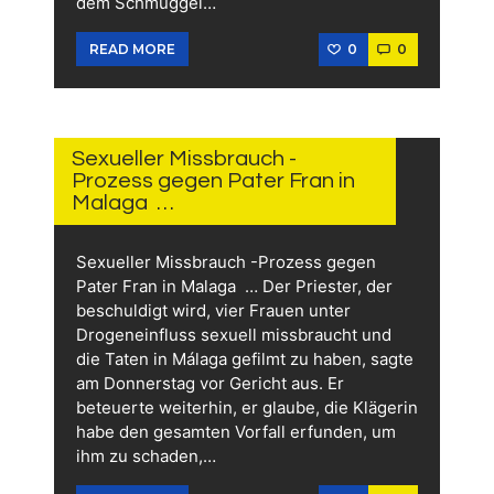
dem Schmuggel…
0
0
READ MORE
29.
MAI
2026
Sexueller Missbrauch -
Prozess gegen Pater Fran in
Malaga …
Sexueller Missbrauch -Prozess gegen
Pater Fran in Malaga … Der Priester, der
beschuldigt wird, vier Frauen unter
Drogeneinfluss sexuell missbraucht und
die Taten in Málaga gefilmt zu haben, sagte
am Donnerstag vor Gericht aus. Er
beteuerte weiterhin, er glaube, die Klägerin
habe den gesamten Vorfall erfunden, um
ihm zu schaden,…