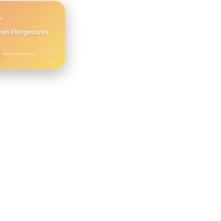
PV
 den Hörgenuss
70%