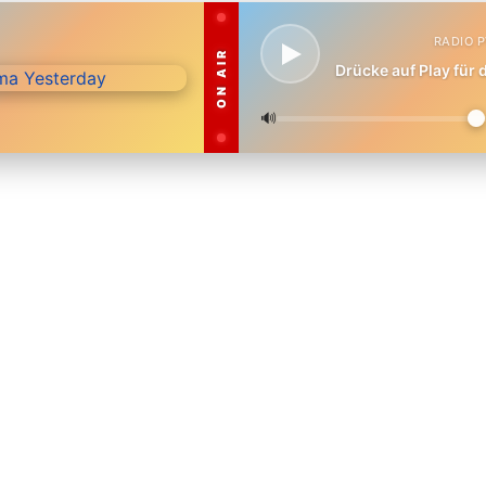
RADIO 
ON AIR
Drücke auf Play für
🔊